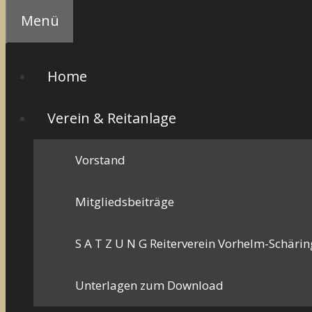
Menü
Home
Verein & Reitanlage
Vorstand
Mitgliedsbeiträge
S A T Z U N G Reiterverein Vorhelm-Schäring
Unterlagen zum Download